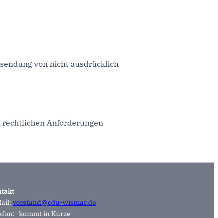
sendung von nicht ausdrücklich
n rechtlichen Anforderungen
takt
ail:
vorstand@cdu-wismar.de
efon: -kommt in Kürze-